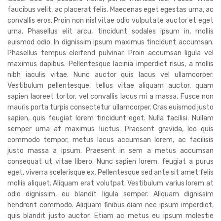
faucibus velit, ac placerat felis. Maecenas eget egestas urna, ac
convallis eros. Proin non nisl vitae odio vulputate auctor et eget
urna. Phasellus elit arcu, tincidunt sodales ipsum in, mollis
euismod odio. In dignissim ipsum maximus tincidunt accumsan.
Phasellus tempus eleifend pulvinar. Proin accumsan ligula vel
maximus dapibus. Pellentesque lacinia imperdiet risus, a mollis
nibh iaculis vitae. Nunc auctor quis lacus vel ullamcorper.
Vestibulum pellentesque, tellus vitae aliquam auctor, quam
sapien laoreet tortor, vel convallis lacus mi a massa. Fusce non
mauris porta turpis consectetur ullamcorper. Cras euismod justo
sapien, quis feugiat lorem tincidunt eget. Nulla facilisi. Nullam
semper urna at maximus luctus. Praesent gravida, leo quis
commodo tempor, metus lacus accumsan lorem, ac facilisis
justo massa a ipsum. Praesent in sem a metus accumsan
consequat ut vitae libero. Nunc sapien lorem, feugiat a purus
eget, viverra scelerisque ex. Pellentesque sed ante sit amet felis
mollis aliquet. Aliquam erat volutpat. Vestibulum varius lorem at
odio dignissim, eu blandit ligula semper. Aliquam dignissim
hendrerit commodo. Aliquam finibus diam nec ipsum imperdiet,
quis blandit justo auctor. Etiam ac metus eu ipsum molestie