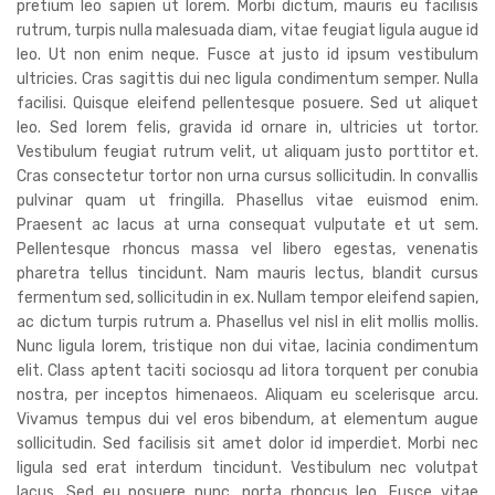
pretium leo sapien ut lorem. Morbi dictum, mauris eu facilisis
rutrum, turpis nulla malesuada diam, vitae feugiat ligula augue id
leo. Ut non enim neque. Fusce at justo id ipsum vestibulum
ultricies. Cras sagittis dui nec ligula condimentum semper. Nulla
facilisi. Quisque eleifend pellentesque posuere. Sed ut aliquet
leo. Sed lorem felis, gravida id ornare in, ultricies ut tortor.
Vestibulum feugiat rutrum velit, ut aliquam justo porttitor et.
Cras consectetur tortor non urna cursus sollicitudin. In convallis
pulvinar quam ut fringilla. Phasellus vitae euismod enim.
Praesent ac lacus at urna consequat vulputate et ut sem.
Pellentesque rhoncus massa vel libero egestas, venenatis
pharetra tellus tincidunt. Nam mauris lectus, blandit cursus
fermentum sed, sollicitudin in ex. Nullam tempor eleifend sapien,
ac dictum turpis rutrum a. Phasellus vel nisl in elit mollis mollis.
Nunc ligula lorem, tristique non dui vitae, lacinia condimentum
elit. Class aptent taciti sociosqu ad litora torquent per conubia
nostra, per inceptos himenaeos. Aliquam eu scelerisque arcu.
Vivamus tempus dui vel eros bibendum, at elementum augue
sollicitudin. Sed facilisis sit amet dolor id imperdiet. Morbi nec
ligula sed erat interdum tincidunt. Vestibulum nec volutpat
lacus. Sed eu posuere nunc, porta rhoncus leo. Fusce vitae